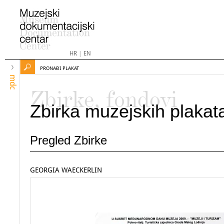
HR
|
EN
PRONAĐI PLAKAT
mdc
Zbirke, fondovi
Zbirka muzejskih plakat
Pregled Zbirke
GEORGIA WAECKERLIN