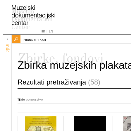
HR
|
EN
PRONAĐI PLAKAT
mdc
Zbirke, fondovi
Zbirka muzejskih plakat
Rezultati pretraživanja
(58)
pomorstvo
TEMA