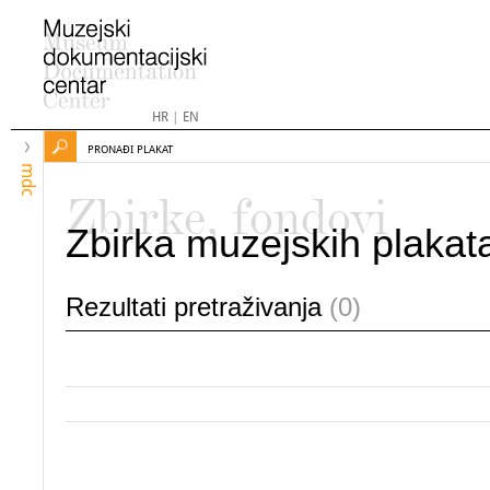
HR
|
EN
PRONAĐI PLAKAT
mdc
Zbirke, fondovi
Zbirka muzejskih plakat
Rezultati pretraživanja
(0)