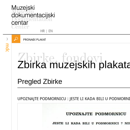
HR
|
EN
PRONAĐI PLAKAT
mdc
Zbirke, fondovi
Zbirka muzejskih plakat
Pregled Zbirke
UPOZNAJTE PODMORNICU : JESTE LI KADA BILI U PODMORNIC