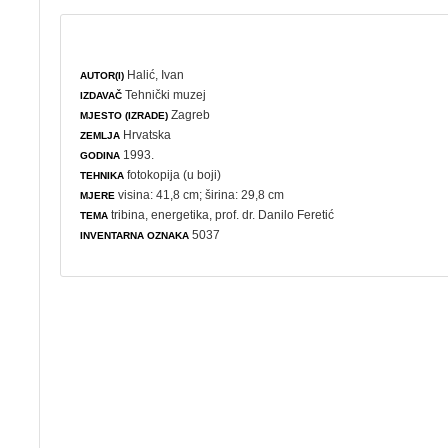
Halić, Ivan
AUTOR(I)
Tehnički muzej
IZDAVAČ
Zagreb
MJESTO (IZRADE)
Hrvatska
ZEMLJA
1993.
GODINA
fotokopija (u boji)
TEHNIKA
visina: 41,8 cm; širina: 29,8 cm
MJERE
tribina
,
energetika
, prof. dr. Danilo Feretić
TEMA
5037
INVENTARNA OZNAKA