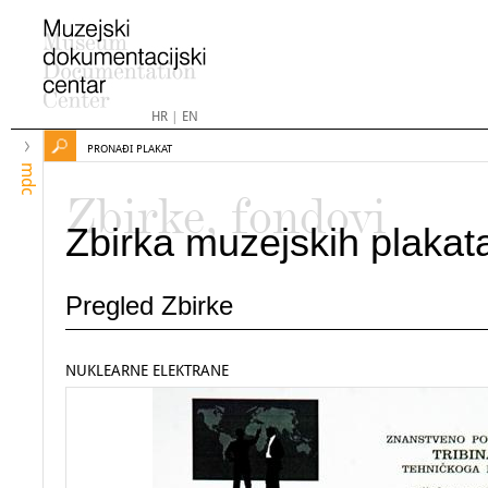
HR
|
EN
PRONAĐI PLAKAT
mdc
Zbirke, fondovi
Zbirka muzejskih plakat
Pregled Zbirke
NUKLEARNE ELEKTRANE