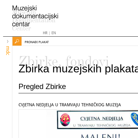
HR
|
EN
PRONAĐI PLAKAT
mdc
Zbirke, fondovi
Zbirka muzejskih plakat
Pregled Zbirke
CVJETNA NEDJELJA U TRAMVAJU TEHNIČKOG MUZEJA