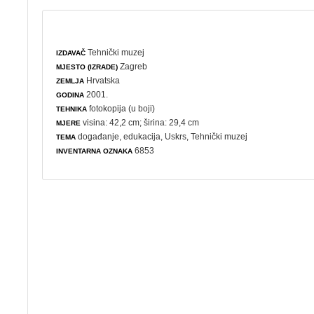
Tehnički muzej
IZDAVAČ
Zagreb
MJESTO (IZRADE)
Hrvatska
ZEMLJA
2001.
GODINA
fotokopija (u boji)
TEHNIKA
visina: 42,2 cm; širina: 29,4 cm
MJERE
događanje
,
edukacija
,
Uskrs
, Tehnički muzej
TEMA
6853
INVENTARNA OZNAKA