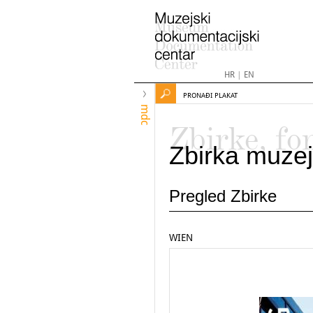
HR
|
EN
PRONAĐI PLAKAT
mdc
Zbirke, fo
Zbirka muzej
Pregled Zbirke
WIEN