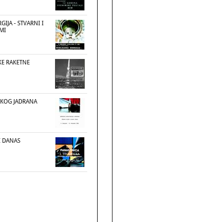
IJA - STVARNI I
MI
KE RAKETNE
SKOG JADRANA
I DANAS