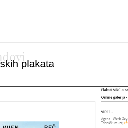
ndovi
skih plakata
Plakati MDC-a 
Online galerija -
VIDI I ...
Agens - Werk Gey
Tehnički muzej
(6