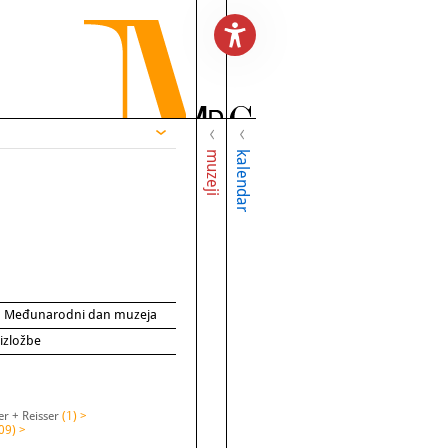
muzeji
kalendar
za Međunarodni dan muzeja
 izložbe
er + Reisser
(1) >
09) >