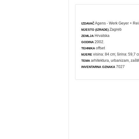
Agens - Werk Geyer + Rei
IZDAVAČ
Zagreb
MJESTO (IZRADE)
Hrvatska
ZEMLJA
2002.
GODINA
offset
TEHNIKA
visina: 84 cm; širina: 59,7 
MJERE
arhitektura
,
urbanizam
,
zašti
TEMA
7027
INVENTARNA OZNAKA