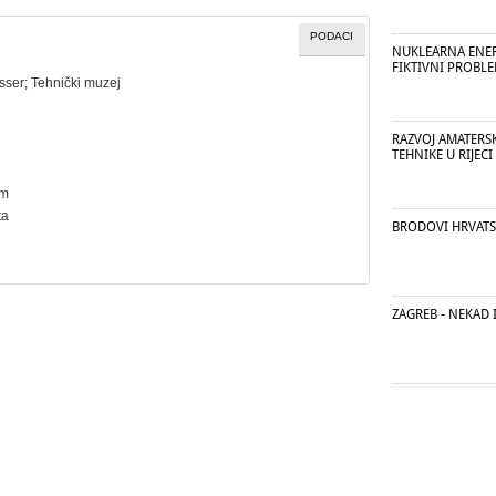
PODACI
NUKLEARNA ENERG
FIKTIVNI PROBLE
sser
;
Tehnički muzej
RAZVOJ AMATERS
TEHNIKE U RIJECI
cm
ta
BRODOVI HRVAT
ZAGREB - NEKAD 