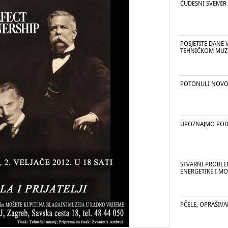
ČUDESNI SVEMIR
POSJETITE DANE
TEHNIČKOM MUZ
POTONULI NOVOV
UPOZNAJMO PO
STVARNI PROBLE
ENERGETIKE I MO
PČELE, OPRAŠIVAN