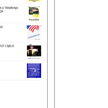
JA U TRAMVAJU
JA
AD
VOT I DJELO