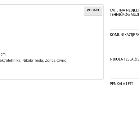
CVIJETNA NEDJEL
PODACI
TEHNIČKOG MUZE
KOMUNIKACIJE S
8 cm
NIKOLA TESLA ŽI
lektrotehnika
, Nikola Tesla, Zorica Civrić
PENKALA LETI