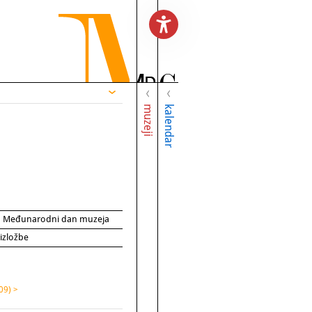
muzeji
kalendar
za Međunarodni dan muzeja
 izložbe
09) >