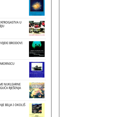
 VATROGASTVA U
EJU
IJEKI BRODOVI
DMORNICU
MI NUKLEARNE
GUĆA RJEŠENJA
JE BILJA I OKOLIŠ