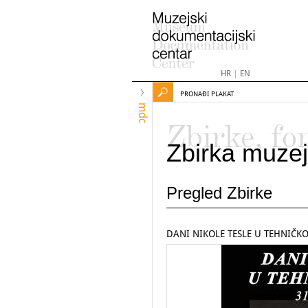
HR
|
EN
PRONAĐI PLAKAT
mdc
Zbirke, fo
Zbirka muzej
Pregled Zbirke
DANI NIKOLE TESLE U TEHNIČK