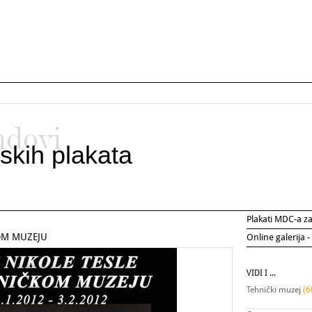
ndovi
skih plakata
Plakati MDC-a 
OM MUZEJU
Online galerija -
VIDI I ...
Tehnički muzej
(6