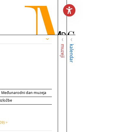
muzeji
kalendar
za Međunarodni dan muzeja
 izložbe
09) >