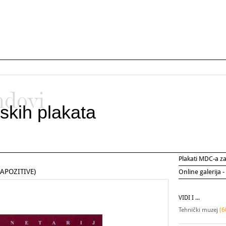
ndovi
skih plakata
Plakati MDC-a 
APOZITIVE)
Online galerija -
VIDI I ...
Tehnički muzej
(6