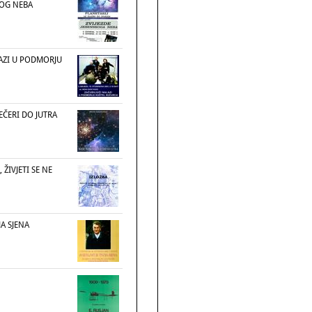
KOG NEBA
AZI U PODMORJU
EČERI DO JUTRA
 ŽIVJETI SE NE
JA SJENA