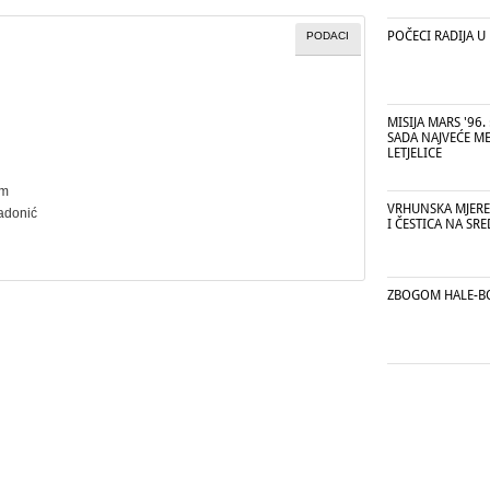
POČECI RADIJA U
PODACI
MISIJA MARS '96.
SADA NAJVEĆE M
LETJELICE
cm
VRHUNSKA MJEREN
Radonić
I ČESTICA NA SR
ZBOGOM HALE-B