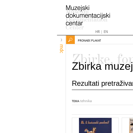
HR
|
EN
PRONAĐI PLAKAT
mdc
Zbirke, fo
Zbirka muzej
Rezultati pretraživ
tehnika
TEMA