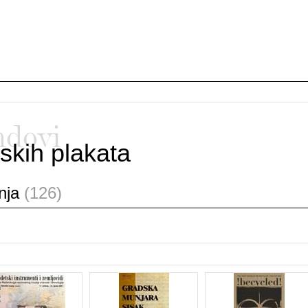
ndovi
skih plakata
anja
(126)