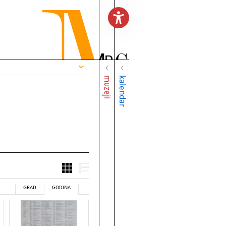
muzeji
kalendar
GRAD
GODINA