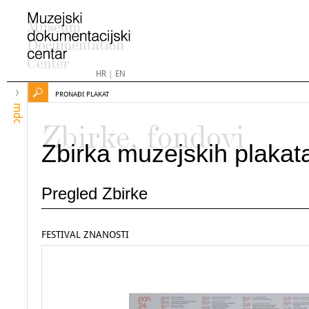
HR
|
EN
PRONAĐI PLAKAT
mdc
Zbirke, fondovi
Zbirka muzejskih plakat
Pregled Zbirke
FESTIVAL ZNANOSTI