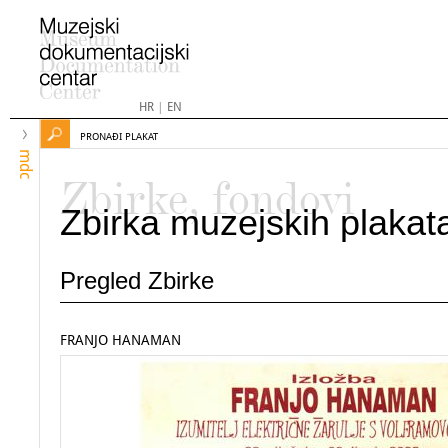
HR
|
EN
PRONAĐI PLAKAT
mdc
Zbirke, fondovi
Zbirka muzejskih plakat
Pregled Zbirke
FRANJO HANAMAN