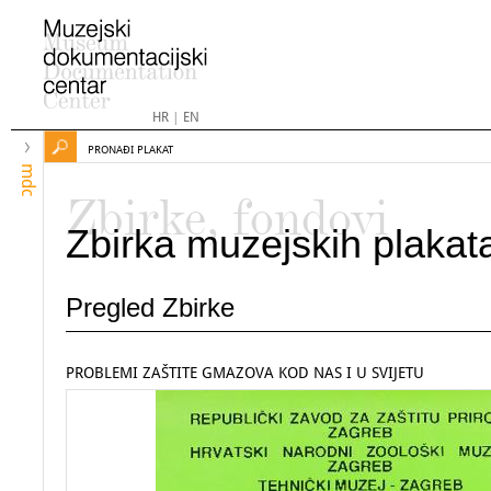
HR
|
EN
PRONAĐI PLAKAT
mdc
Zbirke, fondovi
Zbirka muzejskih plakat
Pregled Zbirke
PROBLEMI ZAŠTITE GMAZOVA KOD NAS I U SVIJETU