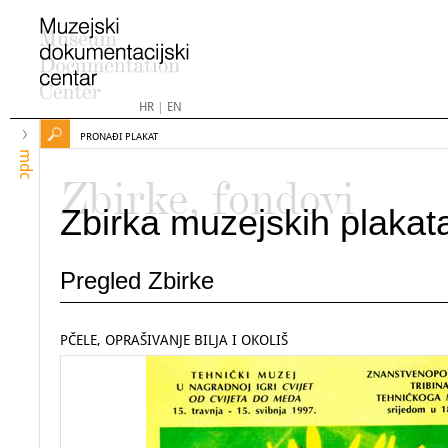
HR
|
EN
PRONAĐI PLAKAT
mdc
Zbirke, fondovi
Zbirka muzejskih plakat
Pregled Zbirke
PČELE, OPRAŠIVANJE BILJA I OKOLIŠ