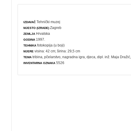
Tehnički muzej
IZDAVAČ
Zagreb
MJESTO (IZRADE)
Hrvatska
ZEMLJA
1997.
GODINA
fotokopija (u boji)
TEHNIKA
visina: 42 cm; širina: 29,5 cm
MJERE
tribina
,
pčelarstvo
,
nagradna igra
,
djeca
, dipl. inž. Maja Dražić
TEMA
5526
INVENTARNA OZNAKA