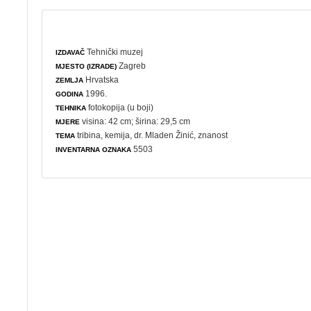
Tehnički muzej
IZDAVAČ
Zagreb
MJESTO (IZRADE)
Hrvatska
ZEMLJA
1996.
GODINA
fotokopija (u boji)
TEHNIKA
visina: 42 cm; širina: 29,5 cm
MJERE
tribina
,
kemija
, dr. Mladen Žinić,
znanost
TEMA
5503
INVENTARNA OZNAKA