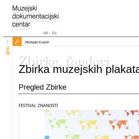
HR
|
EN
PRONAĐI PLAKAT
mdc
Zbirke, fondovi
Zbirka muzejskih plakat
Pregled Zbirke
FESTIVAL ZNANOSTI