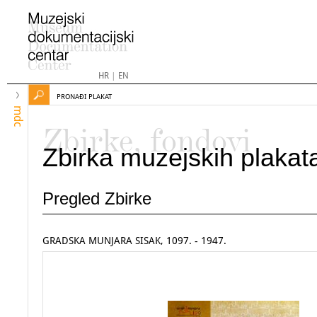
HR
|
EN
PRONAĐI PLAKAT
mdc
Zbirke, fondovi
Zbirka muzejskih plakat
Pregled Zbirke
GRADSKA MUNJARA SISAK, 1097. - 1947.