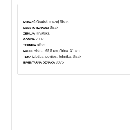
Gradski muzej Sisak
IZDAVAČ
Sisak
MJESTO (IZRADE)
Hrvatska
ZEMLJA
2007.
GODINA
offset
TEHNIKA
visina: 65,5 cm; širina: 31 cm
MJERE
izložba
,
povijest
,
tehnika
, Sisak
TEMA
8075
INVENTARNA OZNAKA