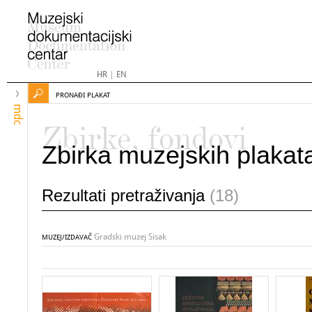
HR
|
EN
PRONAĐI PLAKAT
mdc
Zbirke, fondovi
Zbirka muzejskih plakat
Rezultati pretraživanja
(18)
Gradski muzej Sisak
MUZEJ/IZDAVAČ