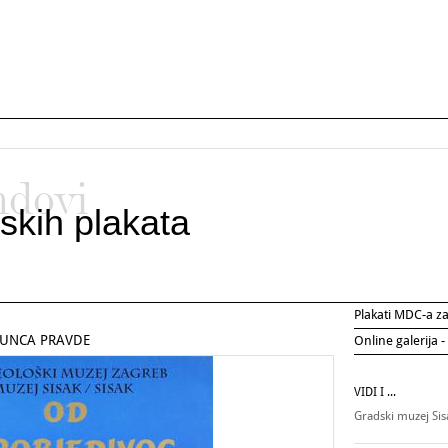
ndovi
skih plakata
Plakati MDC-a 
SUNCA PRAVDE
Online galerija -
VIDI I ...
Gradski muzej Si