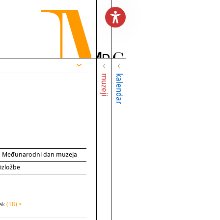
muzeji
kalendar
za Međunarodni dan muzeja
 izložbe
sak
(18) >