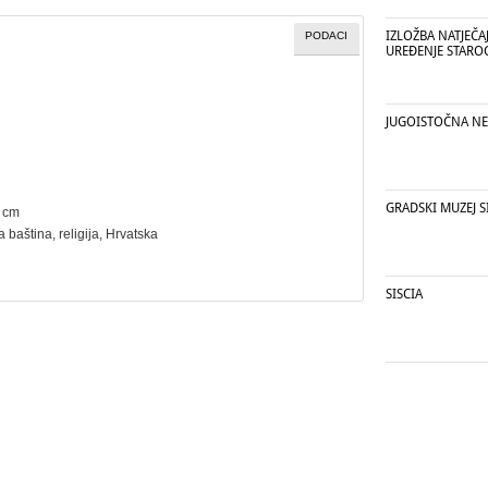
IZLOŽBA NATJEČA
PODACI
UREĐENJE STARO
JUGOISTOČNA NE
GRADSKI MUZEJ S
7 cm
a baština
,
religija
, Hrvatska
SISCIA