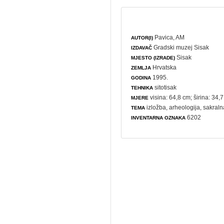
Pavica, AM
AUTOR(I)
Gradski muzej Sisak
IZDAVAČ
Sisak
MJESTO (IZRADE)
Hrvatska
ZEMLJA
1995.
GODINA
sitotisak
TEHNIKA
visina: 64,8 cm; širina: 34,
MJERE
izložba
,
arheologija
,
sakraln
TEMA
6202
INVENTARNA OZNAKA