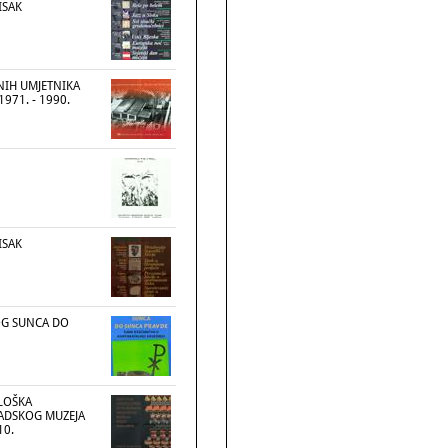
ISAK
NIH UMJETNIKA
1971. - 1990.
ISAK
OG SUNCA DO
LOŠKA
RADSKOG MUZEJA
10.