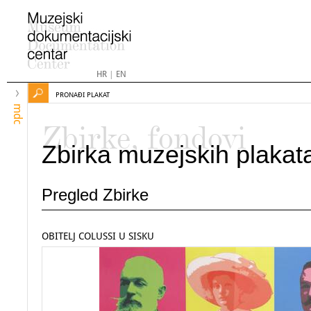
HR
|
EN
PRONAĐI PLAKAT
mdc
Zbirke, fondovi
Zbirka muzejskih plakat
Pregled Zbirke
OBITELJ COLUSSI U SISKU