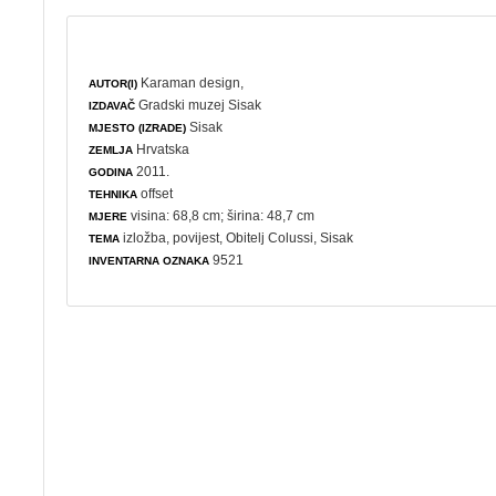
Karaman design,
AUTOR(I)
Gradski muzej Sisak
IZDAVAČ
Sisak
MJESTO (IZRADE)
Hrvatska
ZEMLJA
2011.
GODINA
offset
TEHNIKA
visina: 68,8 cm; širina: 48,7 cm
MJERE
izložba
,
povijest
, Obitelj Colussi, Sisak
TEMA
9521
INVENTARNA OZNAKA