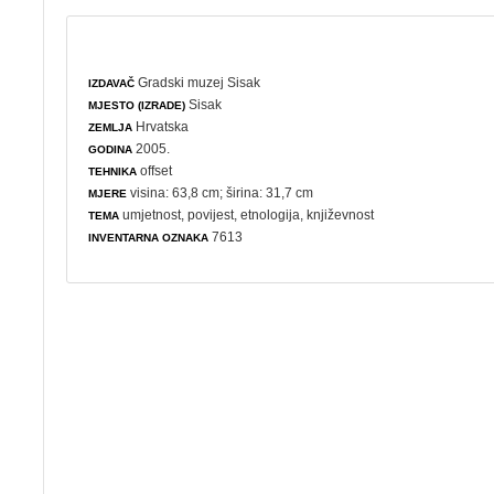
Gradski muzej Sisak
IZDAVAČ
Sisak
MJESTO (IZRADE)
Hrvatska
ZEMLJA
2005.
GODINA
offset
TEHNIKA
visina: 63,8 cm; širina: 31,7 cm
MJERE
umjetnost
,
povijest
,
etnologija
,
književnost
TEMA
7613
INVENTARNA OZNAKA