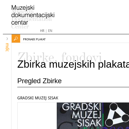
HR
|
EN
PRONAĐI PLAKAT
mdc
Zbirke, fondovi
Zbirka muzejskih plakat
Pregled Zbirke
GRADSKI MUZEJ SISAK