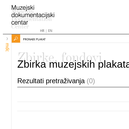
HR
|
EN
PRONAĐI PLAKAT
mdc
Zbirke, fondovi
Zbirka muzejskih plakat
Rezultati pretraživanja
(0)