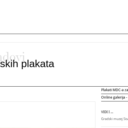
ndovi
skih plakata
Plakati MDC-a 
Online galerija -
VIDI I ...
Gradski muzej Si