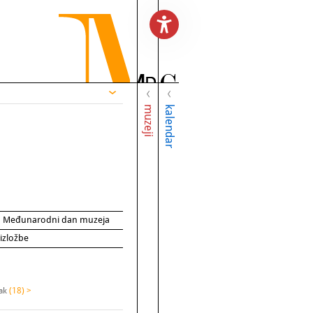
muzeji
kalendar
za Međunarodni dan muzeja
 izložbe
sak
(18) >