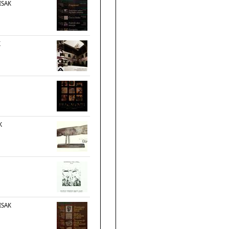
ISAK
K
K
ISAK