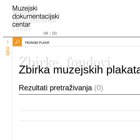
HR
|
EN
PRONAĐI PLAKAT
mdc
Zbirke, fondovi
Zbirka muzejskih plakat
Rezultati pretraživanja
(0)