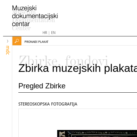
HR
|
EN
PRONAĐI PLAKAT
mdc
Zbirke, fondovi
Zbirka muzejskih plakat
Pregled Zbirke
STEREOSKOPSKA FOTOGRAFIJA