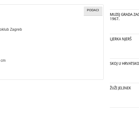
PODACI
MUZEJ GRADA ZAG
1967.
oklub Zagreb
LJERKA NJERŠ
5 cm
SKOJ U HRVATSKOJ
ŽUŽI JELINEK