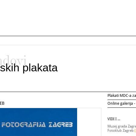
ndovi
skih plakata
Plakati MDC-a 
REB
Online galerija -
VIDI I ...
Muzej grada Zag
Fotoklub Zagreb
(