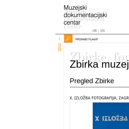
HR
|
EN
PRONAĐI PLAKAT
mdc
Zbirke, fo
Zbirka muzej
Pregled Zbirke
X. IZLOŽBA FOTOGRAFIJA, ZAG