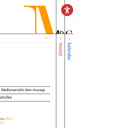
muzeji
kalendar
za Međunarodni dan muzeja
 izložbe
reba
(92) >
2) >