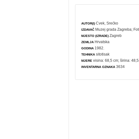
Cvek, Srećko
AUTOR(I)
Muzej grada Zagreba
;
Fot
IZDAVAČ
Zagreb
MJESTO (IZRADE)
Hrvatska
ZEMLJA
1982.
GODINA
sitotisak
TEHNIKA
visina: 68,5 cm; širina: 48,
MJERE
3634
INVENTARNA OZNAKA