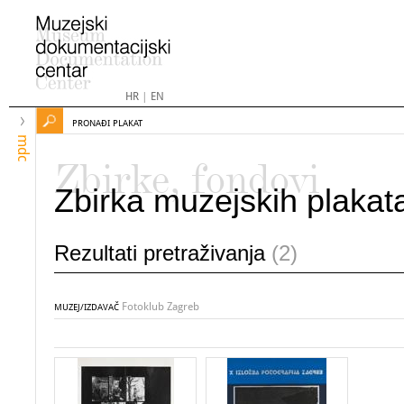
HR
|
EN
PRONAĐI PLAKAT
mdc
Zbirke, fondovi
Zbirka muzejskih plakat
Rezultati pretraživanja
(2)
Fotoklub Zagreb
MUZEJ/IZDAVAČ