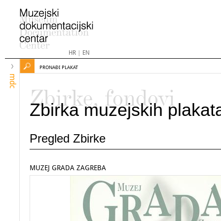
HR
|
EN
PRONAĐI PLAKAT
mdc
Zbirke, fondovi
Zbirka muzejskih plakat
Pregled Zbirke
MUZEJ GRADA ZAGREBA