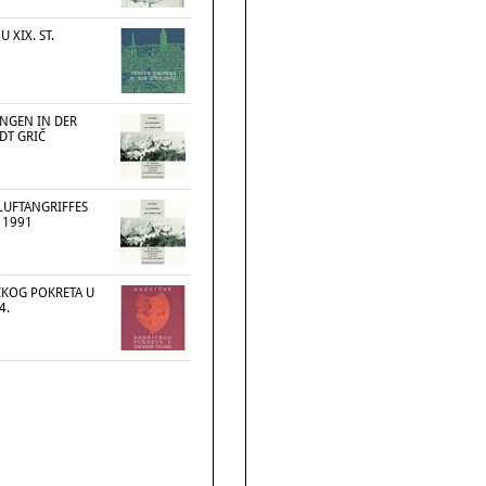
 XIX. ST.
NGEN IN DER
DT GRIČ
LUFTANGRIFFES
 1991
ČKOG POKRETA U
4.