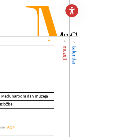
muzeji
kalendar
za Međunarodni dan muzeja
 izložbe
reba
(92) >