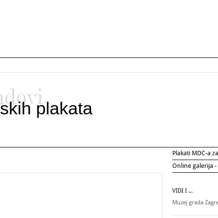
ndovi
skih plakata
Plakati MDC-a 
Online galerija -
VIDI I ...
Muzej grada Zag