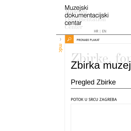
HR
|
EN
PRONAĐI PLAKAT
mdc
Zbirke, fo
Zbirka muzej
Pregled Zbirke
POTOK U SRCU ZAGREBA