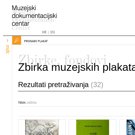
HR
|
EN
PRONAĐI PLAKAT
mdc
Zbirke, fondovi
Zbirka muzejskih plakat
Rezultati pretraživanja
(32)
zaštita
TEMA