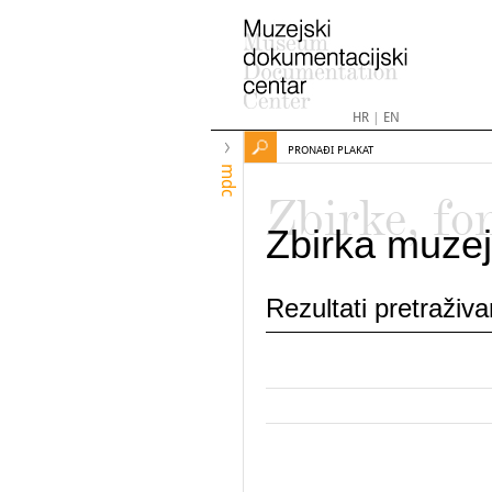
HR
|
EN
PRONAĐI PLAKAT
mdc
Zbirke, fo
Zbirka muzej
Rezultati pretraživ