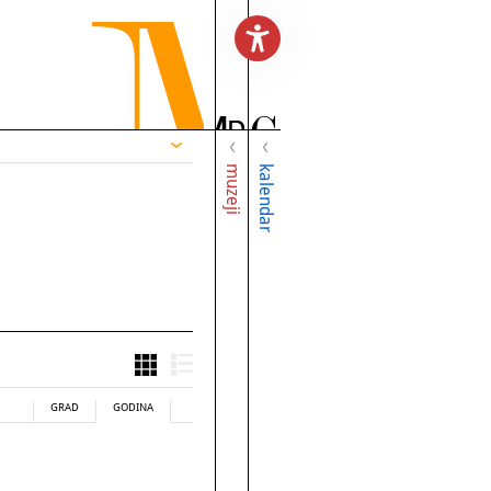
muzeji
kalendar
GRAD
GODINA