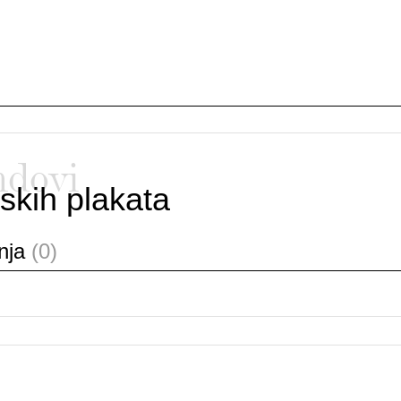
ndovi
skih plakata
anja
(0)