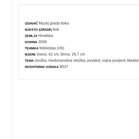
Muzej grada Iloka
IZDAVAČ
Ilok
MJESTO (IZRADE)
Hrvatska
ZEMLJA
2006.
GODINA
fotokopija (c/b)
TEHNIKA
visina: 42 cm; širina: 29,7 cm
MJERE
izložba
,
međunarodna izložba
,
povijest
,
vojna povijest
, Mađars
TEMA
8037
INVENTARNA OZNAKA