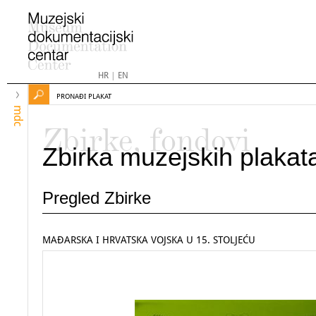
HR
|
EN
PRONAĐI PLAKAT
mdc
Zbirke, fondovi
Zbirka muzejskih plakat
Pregled Zbirke
MAĐARSKA I HRVATSKA VOJSKA U 15. STOLJEĆU