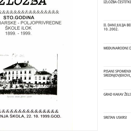
IZLOŽBA ČESTITKI
II. DANI JULIJA BE
10. 2002.
MEĐUNARODNI D
PISANI SPOMENI
SREDNJOVJEKOVL
GRAD KAKAV ŽEL
SRETAN USKRS!