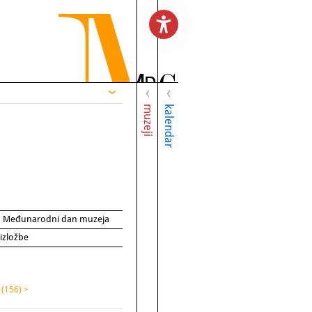
muzeji
kalendar
za Međunarodni dan muzeja
 izložbe
a
(156) >