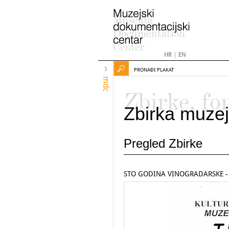
HR
|
EN
PRONAĐI PLAKAT
mdc
Zbirke, fo
Zbirka muzej
Pregled Zbirke
STO GODINA VINOGRADARSKE - 