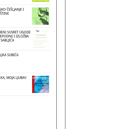
SKO ČEŠLJANJE I
ŠTINE
BENI SUSRET UGODE
JEPODNE I IZLOŽBA
SABLJIĆA
LJKA SUBIĆA
EKA, MOJA LJUBAV