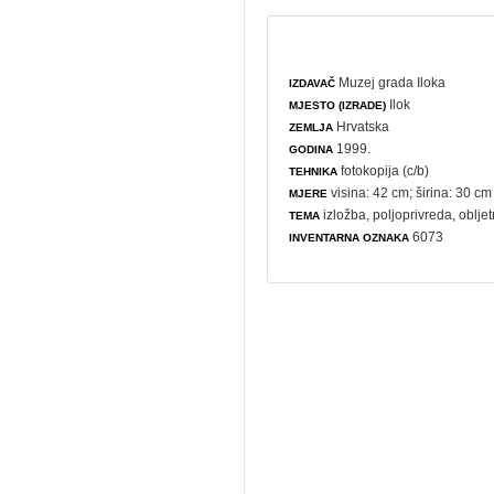
Muzej grada Iloka
IZDAVAČ
Ilok
MJESTO (IZRADE)
Hrvatska
ZEMLJA
1999.
GODINA
fotokopija (c/b)
TEHNIKA
visina: 42 cm; širina: 30 cm
MJERE
izložba
,
poljoprivreda
,
obljet
TEMA
6073
INVENTARNA OZNAKA