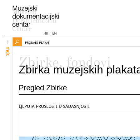
HR
|
EN
PRONAĐI PLAKAT
mdc
Zbirke, fondovi
Zbirka muzejskih plakat
Pregled Zbirke
LJEPOTA PROŠLOSTI U SADAŠNJOSTI