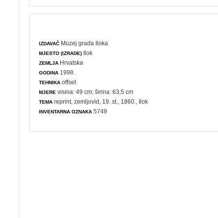
Muzej grada Iloka
IZDAVAČ
Ilok
MJESTO (IZRADE)
Hrvatska
ZEMLJA
1998.
GODINA
offset
TEHNIKA
visina: 49 cm; širina: 63,5 cm
MJERE
reprint
,
zemljovid
, 19. st., 1860., Ilok
TEMA
5749
INVENTARNA OZNAKA