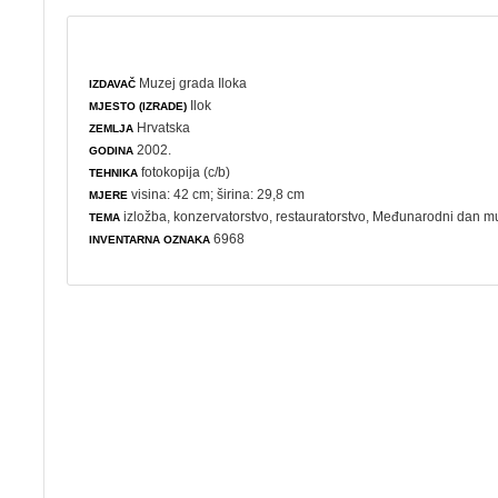
Muzej grada Iloka
IZDAVAČ
Ilok
MJESTO (IZRADE)
Hrvatska
ZEMLJA
2002.
GODINA
fotokopija (c/b)
TEHNIKA
visina: 42 cm; širina: 29,8 cm
MJERE
izložba
,
konzervatorstvo
,
restauratorstvo
,
Međunarodni dan m
TEMA
6968
INVENTARNA OZNAKA