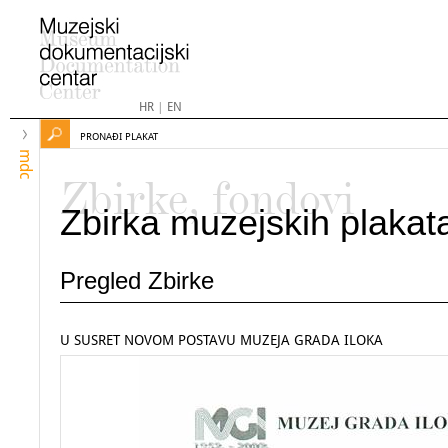
HR
|
EN
PRONAĐI PLAKAT
mdc
Zbirke, fondovi
Zbirka muzejskih plakat
Pregled Zbirke
U SUSRET NOVOM POSTAVU MUZEJA GRADA ILOKA