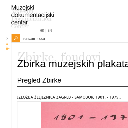
HR
|
EN
PRONAĐI PLAKAT
mdc
Zbirke, fondovi
Zbirka muzejskih plakat
Pregled Zbirke
IZLOŽBA ŽELJEZNICA ZAGREB - SAMOBOR, 1901. - 1979..