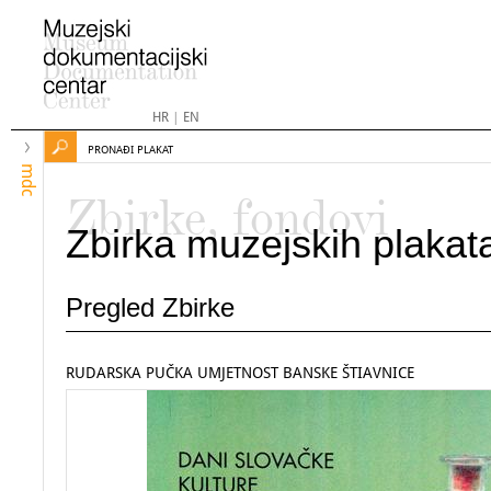
HR
|
EN
PRONAĐI PLAKAT
mdc
Zbirke, fondovi
Zbirka muzejskih plakat
Pregled Zbirke
RUDARSKA PUČKA UMJETNOST BANSKE ŠTIAVNICE