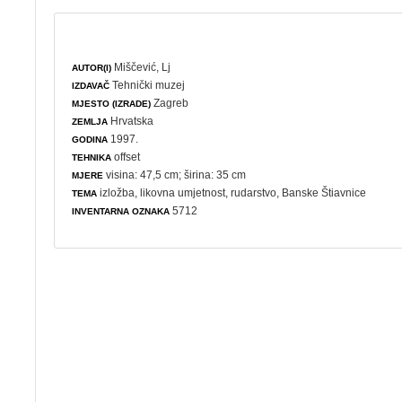
Miščević, Lj
AUTOR(I)
Tehnički muzej
IZDAVAČ
Zagreb
MJESTO (IZRADE)
Hrvatska
ZEMLJA
1997.
GODINA
offset
TEHNIKA
visina: 47,5 cm; širina: 35 cm
MJERE
izložba
,
likovna umjetnost
,
rudarstvo
, Banske Štiavnice
TEMA
5712
INVENTARNA OZNAKA