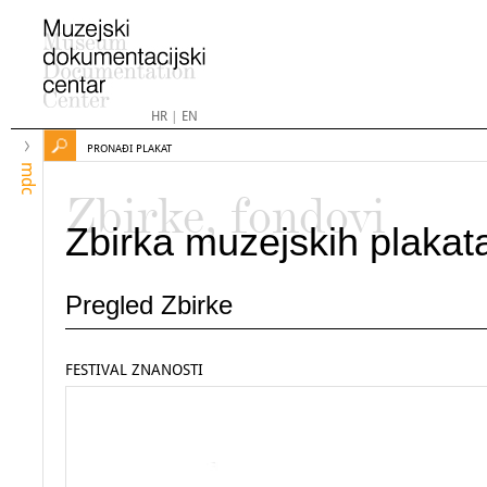
HR
|
EN
PRONAĐI PLAKAT
mdc
Zbirke, fondovi
Zbirka muzejskih plakat
Pregled Zbirke
FESTIVAL ZNANOSTI