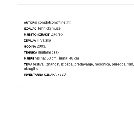
comdotcom@inet.hr,
AUTOR(I)
Tehnički muzej
IZDAVAČ
Zagreb
MJESTO (IZRADE)
Hrvatska
ZEMLJA
2003.
GODINA
digitalni tisak
TEHNIKA
visina: 68 cm; širina: 48 cm
MJERE
festival
,
znanost
,
izložba
,
predavanje
,
radionica
,
priredba
,
film
TEMA
okrugli stol
7320
INVENTARNA OZNAKA