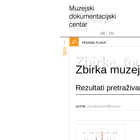
HR
|
EN
PRONAĐI PLAKAT
mdc
Zbirke, fo
Zbirka muzej
Rezultati pretraživ
comdotcom@inet.hr
AUTOR