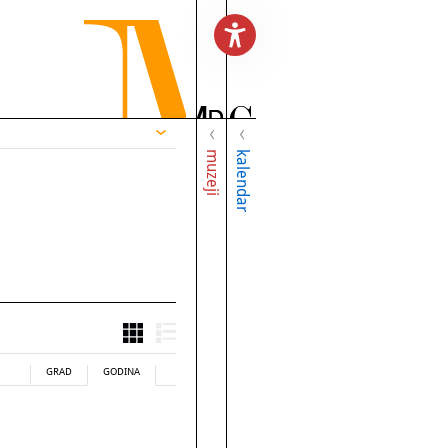
muzeji
kalendar
GRAD
GODINA