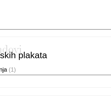
ndovi
skih plakata
anja
(1)