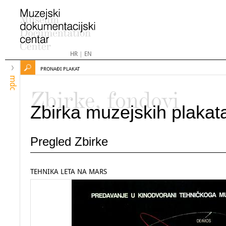
HR
|
EN
PRONAĐI PLAKAT
mdc
Zbirke, fondovi
Zbirka muzejskih plakat
Pregled Zbirke
TEHNIKA LETA NA MARS