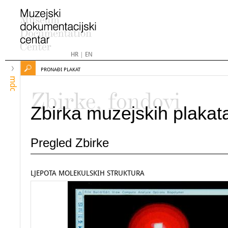
HR
|
EN
PRONAĐI PLAKAT
mdc
Zbirke, fondovi
Zbirka muzejskih plakat
Pregled Zbirke
LJEPOTA MOLEKULSKIH STRUKTURA