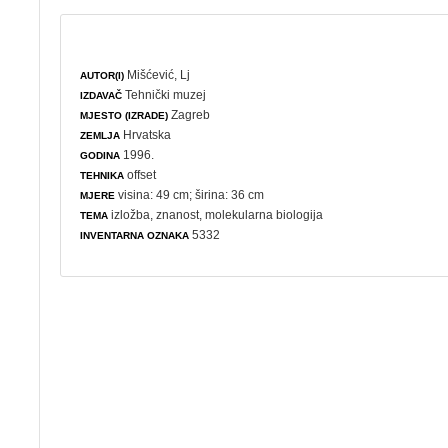
Mišćević, Lj
AUTOR(I)
Tehnički muzej
IZDAVAČ
Zagreb
MJESTO (IZRADE)
Hrvatska
ZEMLJA
1996.
GODINA
offset
TEHNIKA
visina: 49 cm; širina: 36 cm
MJERE
izložba
,
znanost
,
molekularna biologija
TEMA
5332
INVENTARNA OZNAKA