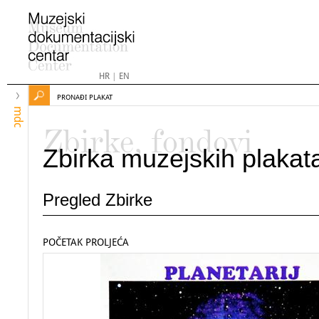
HR
|
EN
PRONAĐI PLAKAT
mdc
Zbirke, fondovi
Zbirka muzejskih plakat
Pregled Zbirke
POČETAK PROLJEĆA