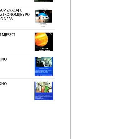
EGOV ZNAČAJ U
ASTRONOMIJE : PO
EG NEBA,
I MJESECI
EDNO
EDNO