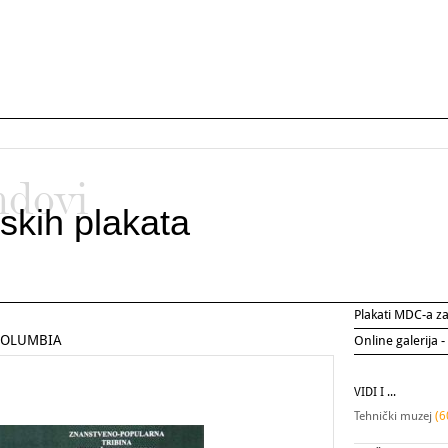
ndovi
skih plakata
Plakati MDC-a 
 COLUMBIA
Online galerija -
VIDI I ...
Tehnički muzej
(6