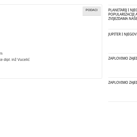
PLANETARIJ I NJ
PODACI
POPULARIZACIJI 
ZVIJEZDAMA NAŠ
JUPITER I NJEGOV
cm
ZAPLOVIMO ZAJ
ke dipl. inž Vucelić
ZAPLOVIMO ZAJ