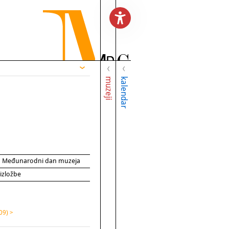
muzeji
kalendar
za Međunarodni dan muzeja
 izložbe
09) >