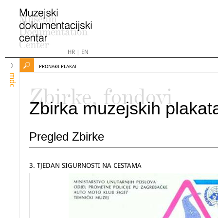
HR
|
EN
PRONAĐI PLAKAT
mdc
Zbirke, fondovi
Zbirka muzejskih plakat
Pregled Zbirke
3. TJEDAN SIGURNOSTI NA CESTAMA