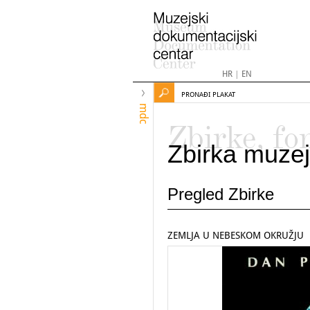
HR
|
EN
PRONAĐI PLAKAT
mdc
Zbirke, fo
Zbirka muzej
Pregled Zbirke
ZEMLJA U NEBESKOM OKRUŽJU