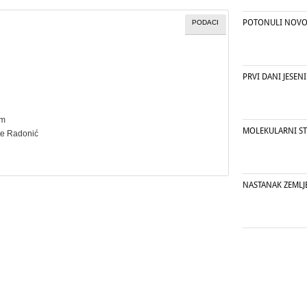
POTONULI NOVOV
PODACI
PRVI DANI JESENI
cm
MOLEKULARNI ST
te Radonić
NASTANAK ZEMLJE