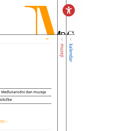
muzeji
kalendar
za Međunarodni dan muzeja
 izložbe
09) >