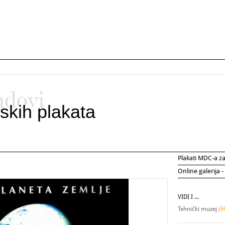
ndovi
skih plakata
Plakati MDC-a 
Online galerija -
VIDI I ...
Tehnički muzej
(6