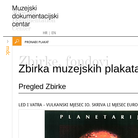
HR
|
EN
PRONAĐI PLAKAT
mdc
Zbirke, fondovi
Zbirka muzejskih plakat
Pregled Zbirke
LED I VATRA - VULKANSKI MJESEC IO. SKRIVA LI MJESEC EUR