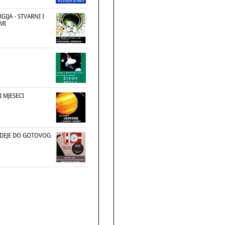
IJA - STVARNI I
MI
I MJESECI
D IDEJE DO GOTOVOG