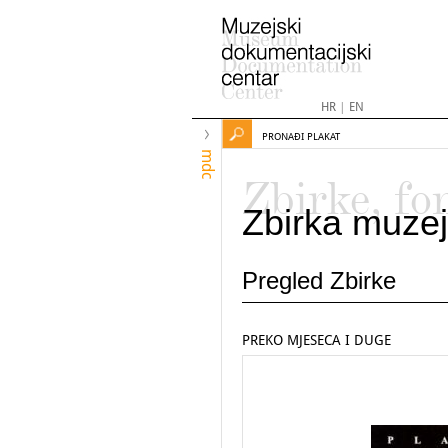
HR
|
EN
PRONAĐI PLAKAT
mdc
Zbirke, fo
Zbirka muzej
Pregled Zbirke
PREKO MJESECA I DUGE