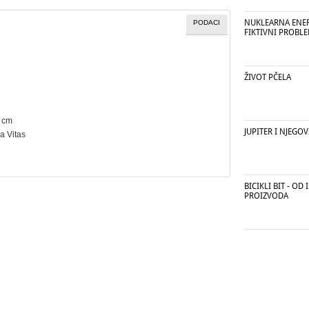
NUKLEARNA ENERG
PODACI
FIKTIVNI PROBLE
ŽIVOT PČELA
8 cm
JUPITER I NJEGOV
ca Vitas
BICIKLI BIT - O
PROIZVODA