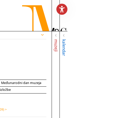
muzeji
kalendar
za Međunarodni dan muzeja
 izložbe
09) >