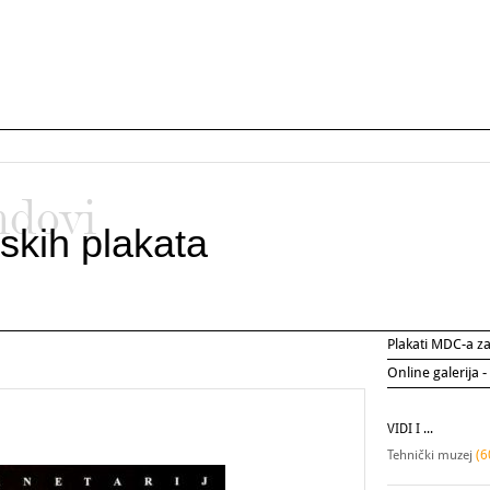
ndovi
skih plakata
Plakati MDC-a 
Online galerija -
VIDI I ...
Tehnički muzej
(6