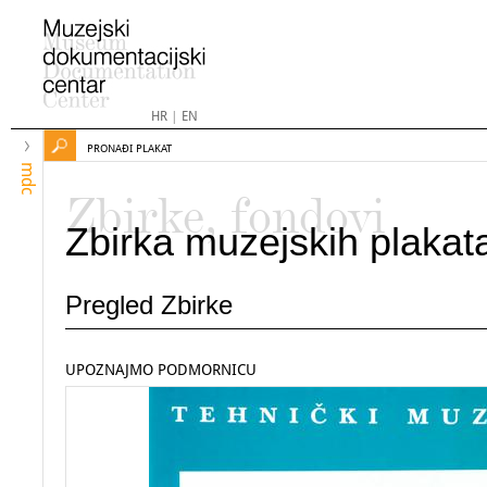
HR
|
EN
PRONAĐI PLAKAT
mdc
Zbirke, fondovi
Zbirka muzejskih plakat
Pregled Zbirke
UPOZNAJMO PODMORNICU