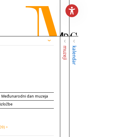
muzeji
kalendar
za Međunarodni dan muzeja
 izložbe
09) >