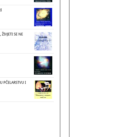
I
 ŽIVJETI SE NE
U PČELARSTVU I